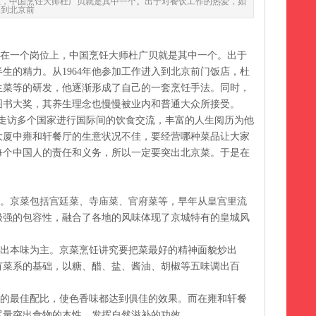
上，中国烹饪大师杜广贝就是其中一个。出于对餐饮工作的热爱，如
入到北京前
在一个岗位上，中国烹饪大师杜广贝就是其中一个。出于
生的精力。从1964年他参加工作进入到北京前门饭店，杜
生菜等的研发，他逐渐形成了自己的一套烹饪手法。同时，
图书大奖，其养生理念也慢慢被业内和普通大众所接受。
走访多个国家进行国际间的饮食交流，丰富的人生阅历为他
上大厦中雍和轩餐厅的生意状况不佳，要经营哪种菜品让大家
每个中国人的责任和义务，所以一定要突出北京菜。于是在
。京菜包括宫廷菜、寺庙菜、官府菜等，早年从皇宫里流
极强的包容性，融合了各地的风味体现了京城特有的皇城风
出本味为主。京菜烹饪讲究要把菜最好的精神面貌炒出
有菜系的基础，以糖、醋、盐、酱油、胡椒等五味调出百
的最佳配比，使色香味都达到俱佳的效果。而在雍和轩餐
尽量突出食物的本性，发挥自然滋补的功效。