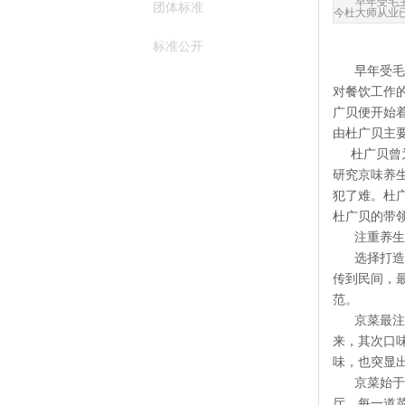
早年受毛
团体标准
今杜大师从业
标准公开
早年受毛主
对餐饮工作
广贝便开始
由杜广贝主
杜广贝曾为
研究京味养
犯了难。杜
杜广贝的带
注重养生
选择打造京
传到民间，
范。
京菜最注重
来，其次口
味，也突显
京菜始于皇
厅，每一道