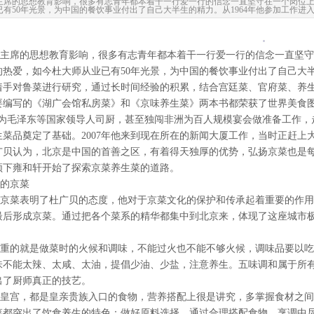
主席的思想教育影响，很多有志青年都本着干一行爱一行的信念一直坚守在一个岗位
已有50年光景，为中国的餐饮事业付出了自己大半生的精力。从1964年他参加工作进
席的思想教育影响，很多有志青年都本着干一行爱一行的信念一直坚守
的热爱，如今杜大师从业已有50年光景，为中国的餐饮事业付出了自己大半
着手对鲁菜进行研究，通过长时间经验的积累，结合宫廷菜、官府菜、养
要编写的《湖广会馆私房菜》和《京味养生菜》两本书都荣获了世界美食
毛泽东等国家领导人司厨，甚至独闯非洲为百人规模宴会做准备工作，
生菜品奠定了基础。2007年他来到现在所在的新闻大厦工作，当时正赶
广贝认为，北京是中国的首善之区，有着得天独厚的优势，弘扬京菜也是
领下雍和轩开始了探索京菜养生菜的道路。
的京菜
菜表明了杜广贝的态度，他对于京菜文化的保护和传承起着重要的作用
最后形成京菜。通过把各个菜系的精华都集中到北京来，体现了这座城市
的就是做菜时的火候和调味，不能过火也不能不够火候，调味品要以吃
味不能太辣、太咸、太油，提倡少油、少盐，注意养生。五味调和属于所
出了厨师真正的技艺。
宫，都是皇亲贵族入口的食物，营养搭配上很是讲究，多掌握食材之间
菜都突出了饮食养生的特色：做好原料选择，通过合理搭配食物，烹调中