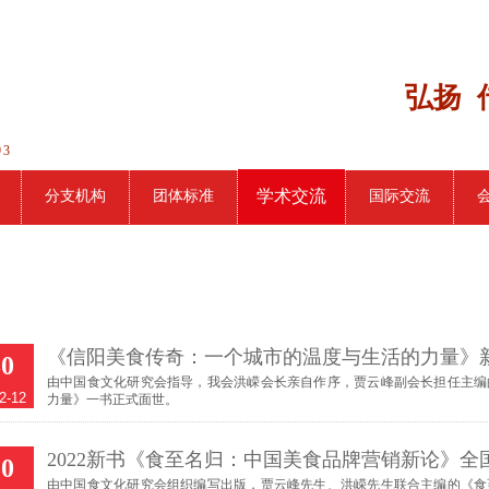
弘扬 
93
学术交流
分支机构
团体标准
国际交流
《信阳美食传奇：一个城市的温度与生活的力量》
30
由中国食文化研究会指导，我会洪嵘会长亲自作序，贾云峰副会长担任主编
2-12
力量》一书正式面世。
2022新书《食至名归：中国美食品牌营销新论》全
10
由中国食文化研究会组织编写出版，贾云峰先生、洪嵘先生联合主编的《食