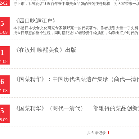
2-02
行上市，系统化讲述近百年来中华美食品牌的激荡变迁历程，为大家带来一
《四口吃遍江户》
15
本书是日本饮食文化研究专家饭野亮一的代表著作。作者援引大量一手史料
1-09
成今日形态的整个过程，同时搭配近140幅珍贵手绘插图，勾勒出江户时代
《在汝州 唤醒美食》出版
01
1-08
《国菜精华》：中国历代名菜遗产集珍（商代—清
26
1-08
《国菜精华》（商代—清代） 一部难得的菜品创新
25
8-09
共 6 条记录
1