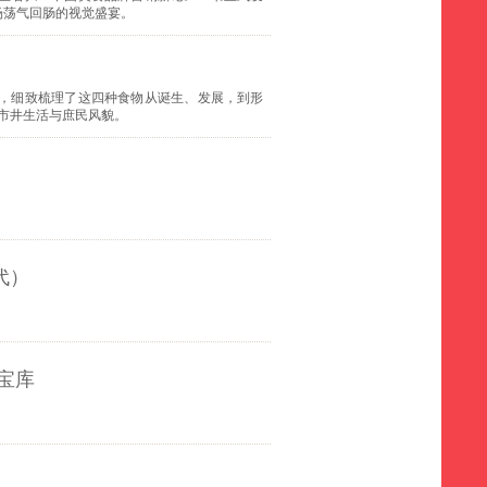
场荡气回肠的视觉盛宴。
，细致梳理了这四种食物从诞生、发展，到形
的市井生活与庶民风貌。
代）
宝库