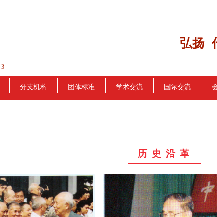
弘扬 
93
分支机构
团体标准
学术交流
国际交流
历 史 沿 革