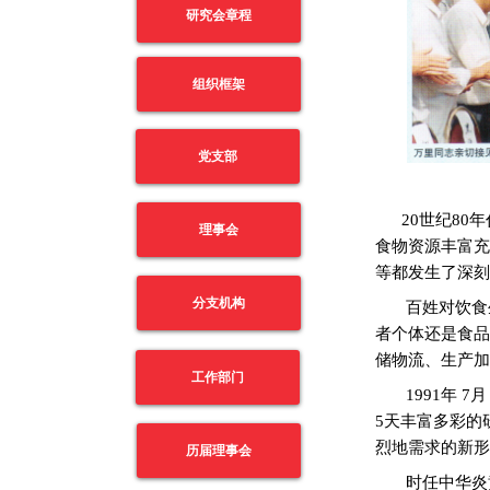
研究会章程
组织框架
党支部
20
世纪
80
年
理事会
食物资源丰富充
等都发生了深刻
分支机构
百姓对饮食
者个体还是食品
储物流、生产加
工作部门
1991
年
7
月
5
天丰富多彩的
烈地需求的新形
历届理事会
时任中华炎