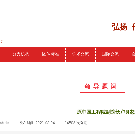
弘扬 
93
分支机构
团体标准
学术交流
国际交流
领 导 题 词
原中国工程院副院长卢良恕
admin
|
发布时间:
2021-08-04
|
14508
次浏览
|