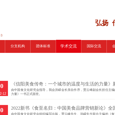
弘扬 
93
学术交流
分支机构
团体标准
国际交流
《信阳美食传奇：一个城市的温度与生活的力量》
30
由中国食文化研究会指导，我会洪嵘会长亲自作序，贾云峰副会长担任主编
2-12
力量》一书正式面世。
2022新书《食至名归：中国美食品牌营销新论》全
10
由中国食文化研究会组织编写出版，贾云峰先生、洪嵘先生联合主编的《食