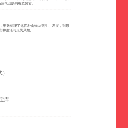
场荡气回肠的视觉盛宴。
，细致梳理了这四种食物从诞生、发展，到形
的市井生活与庶民风貌。
代）
宝库