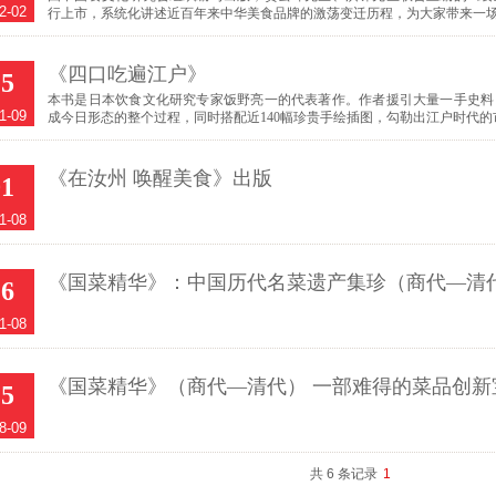
2-02
行上市，系统化讲述近百年来中华美食品牌的激荡变迁历程，为大家带来一
《四口吃遍江户》
15
本书是日本饮食文化研究专家饭野亮一的代表著作。作者援引大量一手史料
1-09
成今日形态的整个过程，同时搭配近140幅珍贵手绘插图，勾勒出江户时代
《在汝州 唤醒美食》出版
01
1-08
《国菜精华》：中国历代名菜遗产集珍（商代—清
26
1-08
《国菜精华》（商代—清代） 一部难得的菜品创新
25
8-09
共 6 条记录
1