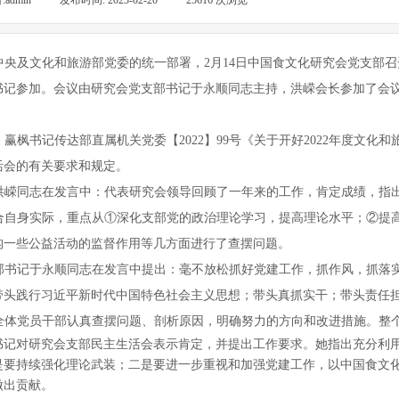
:
admin
|
发布时间:
2023-02-20
|
25616
次浏览
|
中央及文化和旅游部党委的统一部署，2月14日中国食文化研究会党支部召
书记参加。会议由研究会党支部书记于永顺同志主持，洪嵘会长参加了会
，赢枫书记传达部直属机关党委【2022】99号《关于开好2022年度文
活会的有关要求和规定。
洪嵘同志在发言中：代表研究会领导回顾了一年来的工作，肯定成绩，指
合自身实际，重点从①深化支部党的政治理论学习，提高理论水平；②提
构一些公益活动的监督作用等几方面进行了查摆问题。
部书记于永顺同志在发言中提出：毫不放松抓好党建工作，抓作风，抓落
带头践行习近平新时代中国特色社会主义思想；带头真抓实干；带头责任
全体党员干部认真查摆问题、剖析原因，明确努力的方向和改进措施。整
书记对研究会支部民主生活会表示肯定，并提出工作要求。她指出充分利
是要持续强化理论武装；二是要进一步重视和加强党建工作，以中国食文
做出贡献。