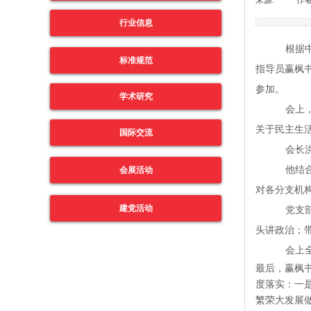
来源:
|
作者
行业信息
根据
标准规范
指导员赢枫
参加。
学术研究
会上
关于民主生
国际交流
会长
他结
会展活动
对各分支机
建党活动
党支
头讲政治；
会上
最后，赢枫
度落实：一
繁荣大发展