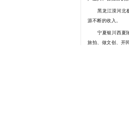
黑龙江漠河北
源不断的收入。
宁夏银川西夏
旅拍、做文创、开
北京亦庄小米
接待游客近20万
长方式。
一处处动人风
站在新起点、
美好生活需要，人
渠道，在讲好中国