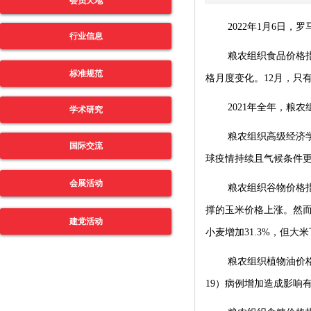
会员天地
2022
年
1
月
6
日，罗
行业信息
粮农组织食品价格
标准规范
格月度变化。
12
月，只
2021
年全年，粮农
学术研究
粮农组织高级经济
国际交流
球疫情持续且气候条件
会展活动
粮农组织谷物价格
撑的玉米价格上涨。然
建党活动
小麦增加
31.3%
，但大米
粮农组织植物油价
19
）病例增加造成影响