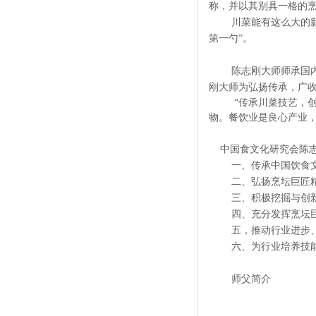
称，并以其别具一格的
川菜能有这么大的
第一勺”。
陈志刚大师师承国
刚大师为弘扬传承，广
“传承川菜技艺，
物。餐饮业是良心产业
中国食文化研究会陈志
一、传承中国饮食
二、弘扬烹坛巨匠
三、积极挖掘与创
四、充分发挥烹坛
五，推动行业进步
六、为行业培养技
师父简介