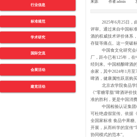
来源:
|
作者:
admin
|
行业信息
标准规范
2025
年
6
月
25
日，
评审。通过来自中国标
酒的权威技术评价体系
学术研究
存疑等痛点。这一突破
中国食文化研究会
国际交流
厂，距今已有
125
年，在
经到来。中国精酿啤酒
会展活动
余家，其中
2024
年
1
月至
啤酒，健康属性跃居购买
北京农学院食品学
建党活动
《“零糖零脂”啤酒评价
准的胜利，更是中国消费
中国检验认证集团
可杜绝虚假宣传。依据
全国家标准
食品中果糖
开展，从而科学的宣传“
协同模式的范本”。