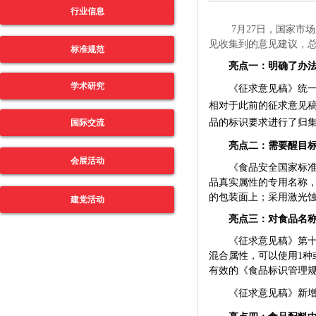
行业信息
7
月
27
日，国家市场
见收集到的意见建议，
标准规范
亮点一：明确了办
学术研究
《征求意见稿》统
相对于此前的征求意见
品的标识要求进行了归
国际交流
亮点二：需要醒目
会展活动
《食品安全国家标
品真实属性的专用名称
的包装面上；采用激光
建党活动
亮点三：对食品名
《征求意见稿》第
混合属性，可以使用
1
种
有效的《食品标识管理
《征求意见稿》新