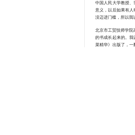
中国人民大学教授、
意义，以后如果有人
没迈进门槛，所以我
北京市工贸技师学院
的书成长起来的。我
菜精华》出版了，一
这书里。
来自大专院校的老师
饮食文化和烹饪的老
《国菜精华》责任编
多天天都有好评。