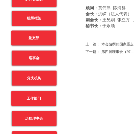
顾问：
黄伟洪 陈海群
会长：
洪嵘（法人代表）
组织框架
副会长：
王见刚 张立方 
秘书长：
于永顺
党支部
上一篇：
本会编撰的国家重点图..
下一篇：
第四届理事会（201....
理事会
分支机构
工作部门
历届理事会